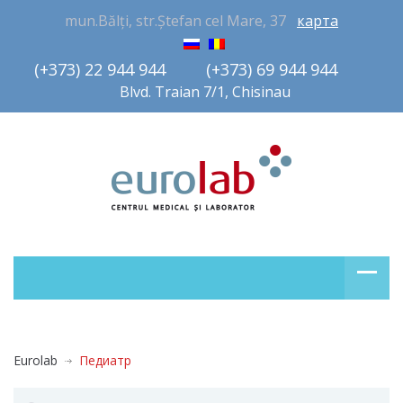
mun.Bălți, str.Ștefan cel Mare, 37
карта
(+373) 22 944 944         (+373) 69 944 944       
Blvd. Traian 7/1, Chisinau
Eurolab
Педиатр