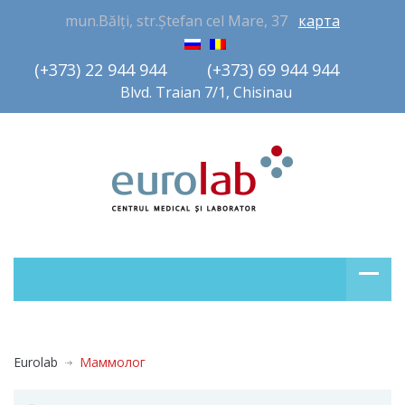
mun.Bălți, str.Ștefan cel Mare, 37
карта
(+373) 22 944 944         (+373) 69 944 944       
Blvd. Traian 7/1, Chisinau
Eurolab
Маммолог