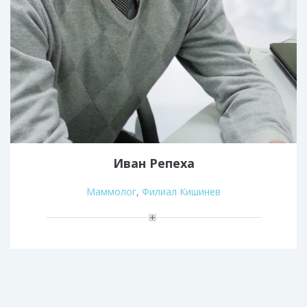
Иван Репеха
Маммолог
,
Филиал Кишинев