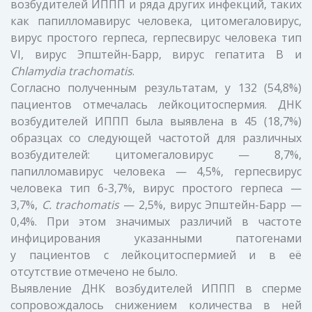
возбудителей ИППП и ряда других инфекций, таких
как папилломавирус человека, цитомегаловирус,
вирус простого герпеса, герпесвирус человека тип
VI, вирус Эпштейн-Барр, вирус гепатита В и
Chlamydia trachomatis
.
Согласно полученным результатам, у 132 (54,8%)
пациентов отмечалась лейкоцитоспермия. ДНК
возбудителей ИППП была выявлена в 45 (18,7%)
образцах со следующей частотой для различных
возбудителей: цитомегаловирус — 8,7%,
папилломавирус человека — 4,5%, герпесвирус
человека тип 6-3,7%, вирус простого герпеса —
3,7%,
C.
trachomatis
— 2,5%, вирус Эпштейн-Барр —
0,4%. При этом значимых различий в частоте
инфицирования указанными патогенами
у пациентов с лейкоцитоспермией и в её
отсутствие отмечено не было.
Выявление ДНК возбудителей ИППП в сперме
сопровождалось снижением количества в ней