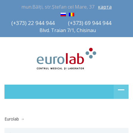
mun.Bălți, str.Ștefan cel Mare, 37
карта
(+373) 22 944 944         (+373) 69 944 944       
Blvd. Traian 7/1, Chisinau
Eurolab