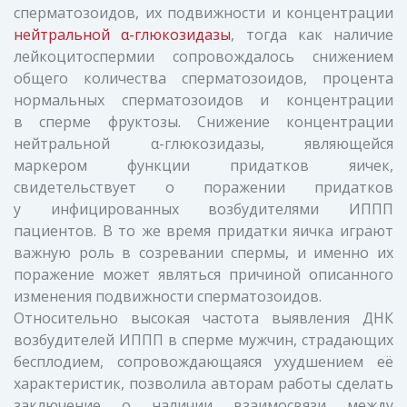
сперматозоидов, их подвижности и концентрации
нейтральной α-глюкозидазы
, тогда как наличие
лейкоцитоспермии сопровождалось снижением
общего количества сперматозоидов, процента
нормальных сперматозоидов и концентрации
в сперме фруктозы. Снижение концентрации
нейтральной α-глюкозидазы, являющейся
маркером функции придатков яичек,
свидетельствует о поражении придатков
у инфицированных возбудителями ИППП
пациентов. В то же время придатки яичка играют
важную роль в созревании спермы, и именно их
поражение может являться причиной описанного
изменения подвижности сперматозоидов.
Относительно высокая частота выявления ДНК
возбудителей ИППП в сперме мужчин, страдающих
бесплодием, сопровождающаяся ухудшением её
характеристик, позволила авторам работы сделать
заключение о наличии взаимосвязи между