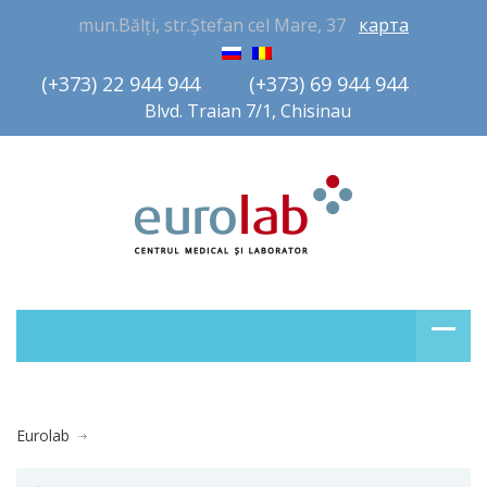
mun.Bălți, str.Ștefan cel Mare, 37
карта
(+373) 22 944 944         (+373) 69 944 944       
Blvd. Traian 7/1, Chisinau
Eurolab