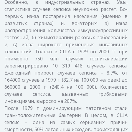
Особенно, в индустриальных странах. Увы,
статистика случаев сепсиса неуклонно растет. Во-
первых, из-за постарения населения (именно в
развитых странах) и, во-вторых: а) из(за
распространения количества иммуносупрессивных
состояний, б) химиотерапии раковых заболеваний
и, в) из-за широкого применения инвазивных
технологий. Только в США с 1979 по 2000 гг. при
примерно 750 млн. случаях госпитализации
зарегистрировано 10 319 418 случаев сепсиса.
Ежегодный прирост случаев сепсиса – 8,7%, от
164000 случаев в 1979 г. (82,7 на 100 000 человек) до
660000 в 2000 г. (240,4 на 100 000). Количество
случаев сепсиса, вызванных грибковыми
инфекциями, выросло на 207%.
После 1979 г. доминирующим патогеном стали
грам-положительные бактерии. В целом, в США
сепсис – одна из самых серьезных причин
смертности, 50% летальных исходов, происходящих