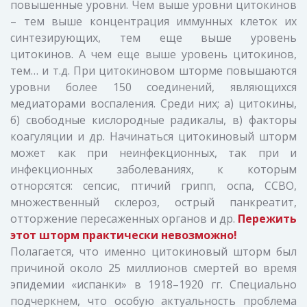
повышенные уровни. Чем выше уровни цитокинов
– тем выше концентрация иммунных клеток их
синтезирующих, тем еще выше уровень
цитокинов. А чем еще выше уровень цитокинов,
тем… и т.д. При цитокиновом шторме повышаются
уровни более 150 соединений, являющихся
медиаторами воспаления. Среди них; а) цитокины,
б) свободные кислородные радикалы, в) факторы
коагуляции и др. Начинаться цитокиновый шторм
может как при неинфекционных, так при и
инфекционных заболеваниях, к которым
отнорсятся: сепсис, птичий грипп, оспа, ССВО,
множественный склероз, острый панкреатит,
отторжение пересаженных органов и др.
Пережить
этот шторм практически невозможно!
Полагается, что именно цитокиновый шторм был
причиной около 25 миллионов смертей во время
эпидемии «испанки» в 1918–1920 гг. Специально
подчеркнем, что особую актуальность проблема