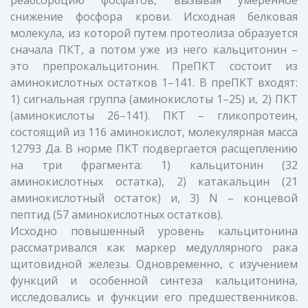
реабсорбцию фосфатов, вызывая умеренное
снижение фосфора крови. Исходная белковая
молекула, из которой путем протеолиза образуется
сначала ПКТ, а потом уже из него кальцитонин –
это препрокальцитонин. ПреПКТ состоит из
аминокислотных остатков 1–141. В преПКТ входят:
1) сигнальная группа (аминокислоты 1–25) и, 2) ПКТ
(аминокислоты 26–141). ПКТ – гликопротеин,
состоящий из 116 аминокислот, молекулярная масса
12793 Да. В норме ПКТ подвергается расщеплению
на три фрагмента: 1) кальцитонин (32
аминокислотных остатка), 2) катакальцин (21
аминокислотный остаток) и, 3) N – концевой
пептид (57 аминокислотных остатков).
Исходно повышенный уровень кальцитонина
рассматривался как маркер медуллярного рака
щитовидной железы. Одновременно, с изучением
функций и особенной синтеза кальцитонина,
исследовались и функции его предшественников.