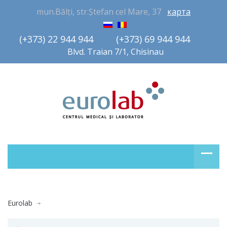
mun.Bălți, str.Ștefan cel Mare, 37
карта
(+373) 22 944 944         (+373) 69 944 944       
Blvd. Traian 7/1, Chisinau
Eurolab