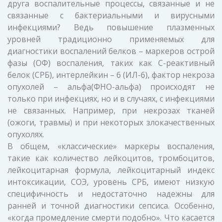
друга воспалительные процессы, связанные и не
связанные с бактериальными и вирусными
инфекциями? Ведь повышение плазменных
уровней традиционно применяемых для
диагностики воспалений белков – маркеров острой
фазы (ОФ) воспаления, таких как С-реактивный
белок (СРБ), интерлейкин – 6 (ИЛ-6), фактор некроза
опухолей – альфа(ФНО-альфа) происходят не
только при инфекциях, но и в случаях, с инфекциями
не связанных. Например, при некрозах тканей
(ожоги, травмы) и при некоторых злокачественных
опухолях.
В общем, «классические» маркеры воспаления,
такие как количество лейкоцитов, тромбоцитов,
лейкоцитарная формула, лейкоцитарный индекс
интоксикации, СОЭ, уровень СРБ, имеют низкую
специфичность и недостаточно надежны для
ранней и точной диагностики сепсиса. Особенно,
«когда промедление смерти подобно». Что касается