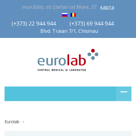
mun.Bălți, str.Ștefan cel Mare, 37
карта
(+373) 22 944 944         (+373) 69 944 944       
Blvd. Traian 7/1, Chisinau
Eurolab