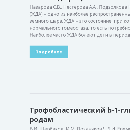
Назарова С.В., Нестерова А.А., Подзолк
(ЖДА) – одно из наиболее распространенн
земного шара. ЖДА – это состояние, при к
нормального гомеостаза, то есть потребн
Наиболее часто ЖДА болеют дети в период 
Подробнее
Трофобластический b-1-гл
родам
В.И. Щербаков, И.М. Поздняков*, Л.И. Ер