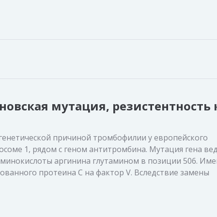
новская мутация, резистентность 
 генетической причиной тромбофилии у европейского
осоме 1, рядом с геном антитромбина. Мутация гена вед
 аминокислоты аргинина глутамином в позиции 506. Им
ованного протеина С на фактор V. Вследствие замены