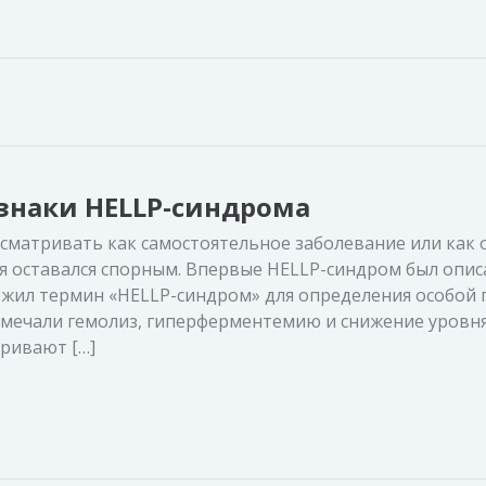
знаки HELLP-синдрома
ссматривать как самостоятельное заболевание или как 
 оставался спорным. Впервые HELLP-синдром был описан
редложил термин «HELLP-синдром» для определения особой
тмечали гемолиз, гиперферментемию и снижение уровн
ривают […]