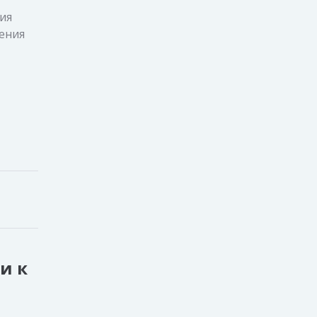
ия
ения
и к