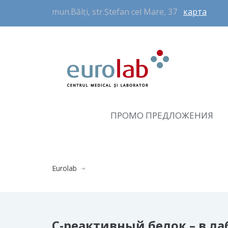
mun.Bălți, str.Ștefan cel Mare, 37
карта
ПРОМО ПРЕДЛОЖЕНИЯ
Eurolab
С-реактивный белок – в л