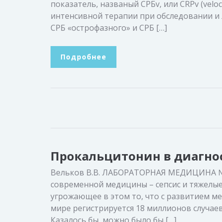
показатель, названый СРБv, или CRPv (veloc
интенсивной терапии при обследовании и 
СРБ «острофазного» и СРБ […]
Подробнее
Прокальцитонин в диагно
Вельков В.В. ЛАБОРАТОРНАЯ МЕДИЦИНА №
современной медицины – сепсис и тяжелы
угрожающее в этом то, что с развитием м
мире регистрируется 18 миллионов случаев
Казалось бы, можно было бы […]