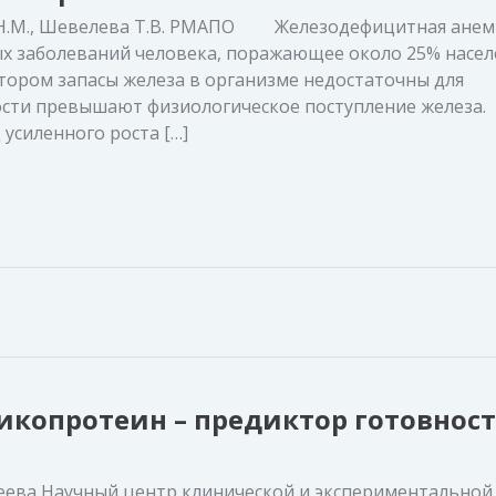
ова Н.М., Шевелева Т.В. РМАПО Железодефицитная анем
ых заболеваний человека, поражающее около 25% насел
отором запасы железа в организме недостаточны для
ости превышают физиологическое поступление железа.
усиленного роста […]
икопротеин – предиктор готовност
емеева Научный центр клинической и экспериментальной