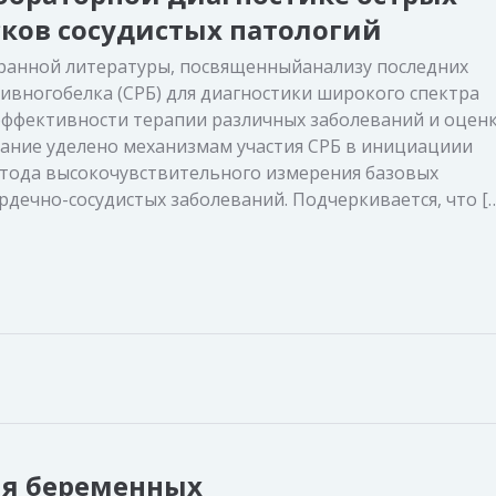
сков сосудистых патологий
транной литературы, посвященныйанализу последних
ивногобелка (СРБ) для диагностики широкого спектра
эффективности терапии различных заболеваний и оцен
мание уделено механизмам участия СРБ в инициациии
тода высокочувствительного измерения базовых
дечно-сосудистых заболеваний. Подчеркивается, что [
я беременных