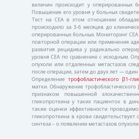
величин происходит у оперированных б
Повышение его уровня у больных свидете
Тест на СЕА в этом отношении обладае
происходило за 3-6 месяцев до клиничес
оперированных больных. Мониторинг СЕА 
повторной операции или применения аде
развития рецидива у радикально опери
уровня СЕА по сравнению с исходным. Оп
опухоли или отдаленных метастазов сле
после операции, затем до двух лет — один
Определение
трофобластического β1-гл
матки. Обнаружение трофобластического 
признаком повышенной злокачественн
гликопротеина у таких пациенток в дин
также оценки эффективности проводимой
гликопротеина в крови свидетельствует 
синтеза – о появлении метастазов опухоли