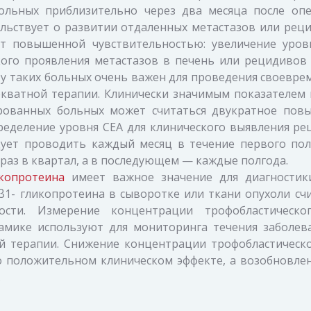
ольных приблизительно через два месяца после опе
льствует о развитии отдаленных метастазов или реци
т повышенной чувствительностью: увеличение уров
кого проявления метастазов в печень или рецидивов 
у таких больных очень важен для проведения своевре
кватной терапии. Клинически значимым показателем 
рованных больных может считаться двукратное пов
ределение уровня СЕА для клинического выявления ре
дует проводить каждый месяц в течение первого пол
 раз в квартал, а в последующем — каждые полгода.
икопротеина
имеет важное значение для диагностик
β1- гликопротеина в сыворотке или ткани опухоли счи
ости. Измерение концентрации трофобластическо
амике используют для мониторинга течения заболева
 терапии. Снижение концентрации трофобластическо
о положительном клиническом эффекте, а возобновлен
.