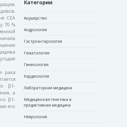
Категории
рации.
дивов.
ня СЕА
Акушерство
у 70 %
Андрология
менной
начала
Гастроэнтерология
ышение
цидива
Гематология
угодия
Гинекология
и рака
Кардиология
тается
го β1-
Лабораторная медицина
ния, а
го β1-
Медицинская генетика и
предиктивная медицина
ие его
Неврология