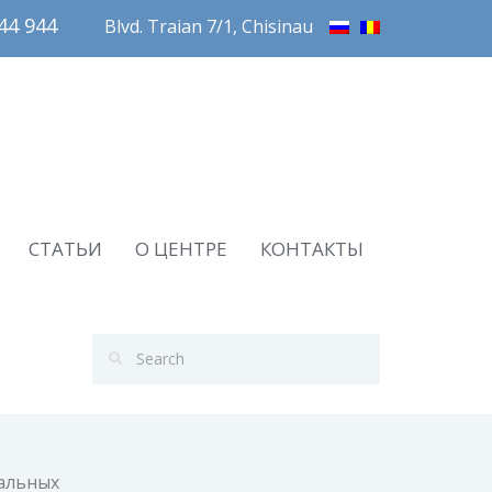
4 944       
Blvd. Traian 7/1, Chisinau
СТАТЬИ
О ЦЕНТРЕ
КОНТАКТЫ
альных