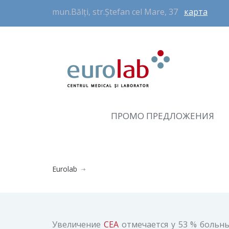
mun.Bălți, str.Ștefan cel Mare, 37
карта
ПРОМО ПРЕДЛОЖЕНИЯ
Eurolab
Увеличение
СЕА
отмечается у 53 % больн