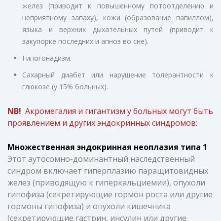
желез (приводит к повышенному потоотделению и
неприятному запаху), кожи (образование папиллом),
языка и верхних дыхательных путей (приводит к
закупорке последних и апноэ во сне).
Гипогонадизм.
Сахарный диабет или нарушение толерантности к
глюкозе (у 15% больных).
NB!
Акромегалия и гигантизм у больных могут быть
проявлением и других эндокринных синдромов:
Множественная эндокринная неоплазия типа 1
Этот аутосомно-доминантный наследственный
синдром включает гиперплазию паращитовидных
желез (приводящую к гиперкальциемии), опухоли
гипофиза (секретирующие гормон роста или другие
гормоны гипофиза) и опухоли кишечника
(секретирующие гастрин, инсулин или другие