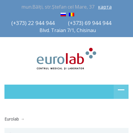
mun.Bălți, str.Ștefan cel Mare, 37
карта
(+373) 22 944 944         (+373) 69 944 944       
Blvd. Traian 7/1, Chisinau
Eurolab