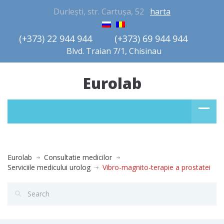
Durlești, str. Cartușa, 52
harta
(+373) 22 944 944         (+373) 69 944 944       
Blvd. Traian 7/1, Chisinau
Eurolab
Eurolab
Consultatie medicilor
Serviciile medicului urolog
Vibro-magnito-terapie a prostatei