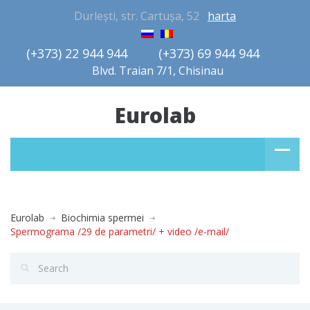
Durlești, str. Cartușa, 52
harta
(+373) 22 944 944         (+373) 69 944 944       
Blvd. Traian 7/1, Chisinau
Eurolab
Eurolab
Biochimia spermei
Spermograma /29 de parametri/ + video /e-mail/