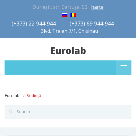
Durlești, str. Cartușa, 52
harta
(+373) 22 944 944         (+373) 69 944 944       
Blvd. Traian 7/1, Chisinau
Eurolab
Eurolab
Ședință