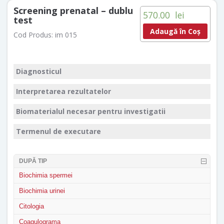
Screening prenatal – dublu
570.00
lei
test
Adaugă în Coș
Cod Produs:
im 015
Diagnosticul
Interpretarea rezultatelor
Biomaterialul necesar pentru investigatii
Termenul de executare
DUPĂ TIP
Biochimia spermei
Biochimia urinei
Citologia
Coagulograma