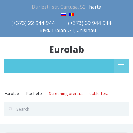
Durlești, str. Cartușa, 52
harta
(+373) 22 944 944         (+373) 69 944 944       
Blvd. Traian 7/1, Chisinau
Eurolab
Eurolab
Pachete
Screening prenatal – dublu test