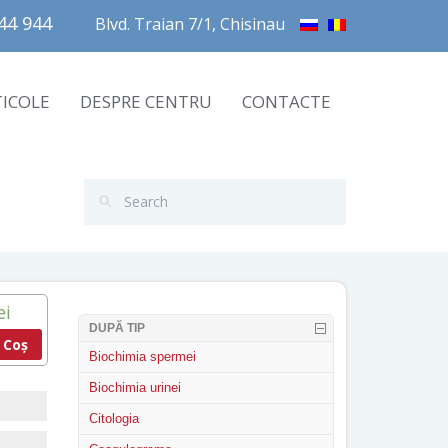
4 944       
Blvd. Traian 7/1, Chisinau
TICOLE
DESPRE CENTRU
CONTACTE
ei
DUPĂ TIP
 Coș
Biochimia spermei
Biochimia urinei
Citologia