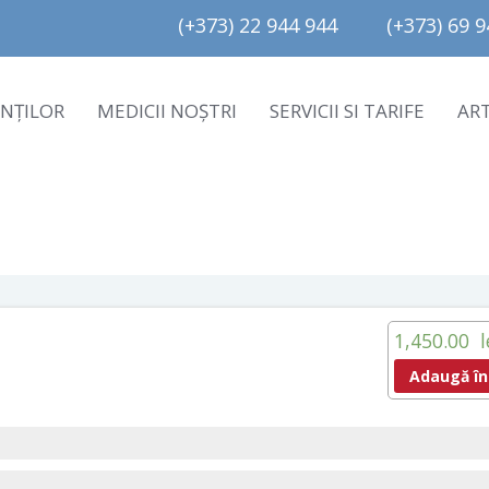
(+373) 22 944 944         (+373) 69 94
ENȚILOR
MEDICII NOȘTRI
SERVICII SI TARIFE
AR
1,450.00
l
Adaugă în