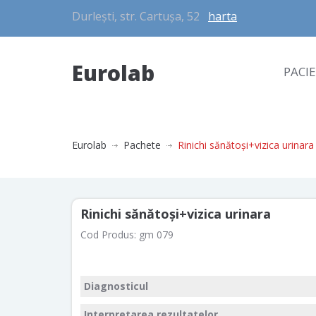
Durlești, str. Cartușa, 52
harta
Eurolab
PACI
Eurolab
Pachete
Rinichi sănătoși+vizica urinara
Rinichi sănătoși+vizica urinara
Cod Produs:
gm 079
Diagnosticul
Interpretarea rezultatelor