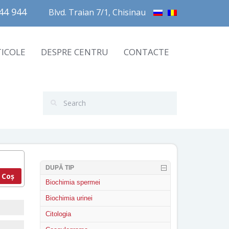
4 944       
Blvd. Traian 7/1, Chisinau
TICOLE
DESPRE CENTRU
CONTACTE
DUPĂ TIP
 Coș
Biochimia spermei
Biochimia urinei
Citologia