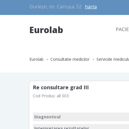
Durlești, str. Cartușa, 52
harta
Eurolab
PACI
Eurolab
Consultatie medicilor
Serviciile medicul
Re consultare grad III
Cod Produs:
all 003
Diagnosticul
Interpretarea rezultatelor