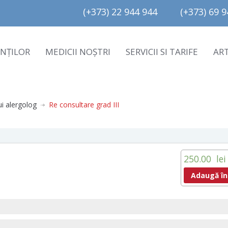
(+373) 22 944 944         (+373) 69 94
ENȚILOR
MEDICII NOȘTRI
SERVICII SI TARIFE
AR
ui alergolog
Re consultare grad III
250.00
lei
Adaugă în