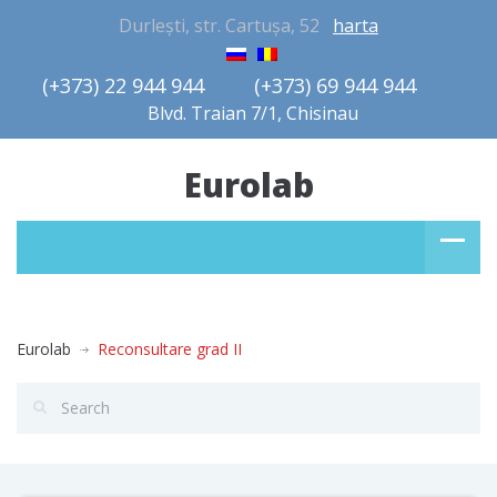
Durlești, str. Cartușa, 52
harta
(+373) 22 944 944         (+373) 69 944 944       
Blvd. Traian 7/1, Chisinau
Eurolab
Eurolab
Reconsultare grad II