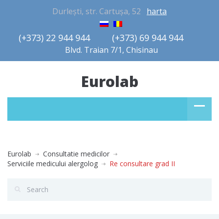
Durlești, str. Cartușa, 52
harta
(+373) 22 944 944         (+373) 69 944 944       
Blvd. Traian 7/1, Chisinau
Eurolab
Eurolab
Consultatie medicilor
Serviciile medicului alergolog
Re consultare grad II