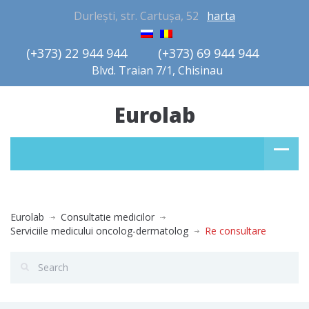
Durlești, str. Cartușa, 52
harta
(+373) 22 944 944         (+373) 69 944 944       
Blvd. Traian 7/1, Chisinau
Eurolab
Eurolab
Consultatie medicilor
Serviciile medicului oncolog-dermatolog
Re consultare