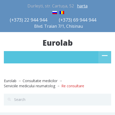
Durlești, str. Cartușa, 52
harta
(+373) 22 944 944         (+373) 69 944 944       
Blvd. Traian 7/1, Chisinau
Eurolab
Eurolab
Consultatie medicilor
Serviciile medicului reumatolog
Re consultare