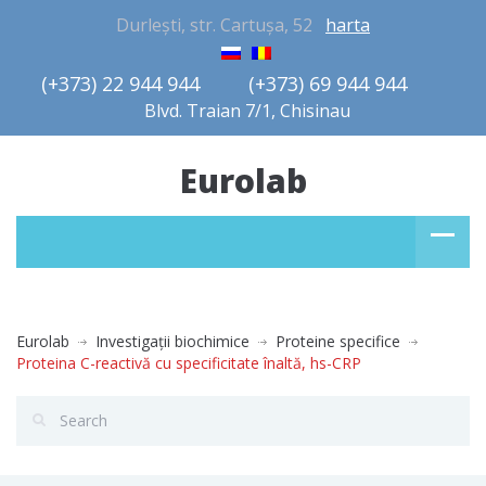
Durlești, str. Cartușa, 52
harta
(+373) 22 944 944         (+373) 69 944 944       
Blvd. Traian 7/1, Chisinau
Eurolab
Eurolab
Investigaţii biochimice
Proteine specifice
Proteina C-reactivă cu specificitate înaltă, hs-CRP