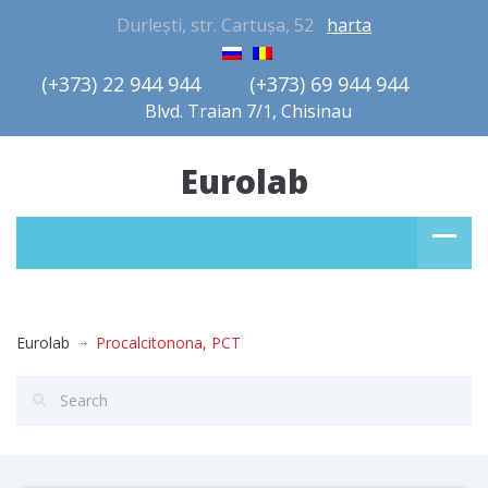
Durlești, str. Cartușa, 52
harta
(+373) 22 944 944         (+373) 69 944 944       
Blvd. Traian 7/1, Chisinau
Eurolab
Eurolab
Procalcitonona, PCT