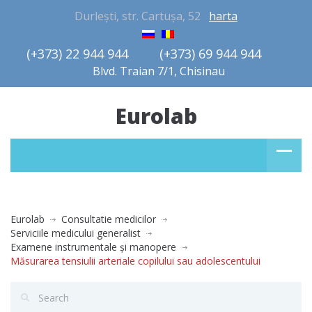
Durlești, str. Cartușa, 52
harta
(+373) 22 944 944         (+373) 69 944 944       
Blvd. Traian 7/1, Chisinau
Eurolab
Eurolab
Consultatie medicilor
Serviciile medicului generalist
Examene instrumentale şi manopere
Măsurarea tensiulii arteriale copilului sau adolescentului