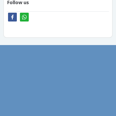
Follow us
facebook
whatsapp
aprilie 2026
mai 2020
aprilie 2020