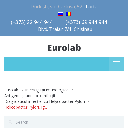
Durlești, str. Cartușa, 52
harta
(+373) 22 944 944         (+373) 69 944 944       
Blvd. Traian 7/1, Chisinau
Eurolab
Eurolab
Investigaţii imunologice
Antigene şi anticorpi infecţii
Diagnosticul infecţiei cu Helycobacter Pylori
Helicobacter Pylori, IgG