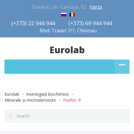
Durlești, str. Cartușa, 52
harta
(+373) 22 944 944         (+373) 69 944 944       
Blvd. Traian 7/1, Chisinau
Eurolab
Eurolab
Investigaţii biochimice
Minerale şi microelemente
Fosfor, P