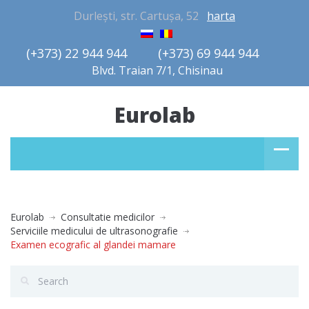
Durlești, str. Cartușa, 52
harta
(+373) 22 944 944         (+373) 69 944 944       
Blvd. Traian 7/1, Chisinau
Eurolab
Eurolab
Consultatie medicilor
Serviciile medicului de ultrasonografie
Examen ecografic al glandei mamare