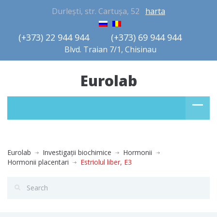
Durlești, str. Cartușa, 52
harta
(+373) 22 944 944         (+373) 69 944 944       
Blvd. Traian 7/1, Chisinau
Eurolab
Eurolab
Investigaţii biochimice
Hormonii
Hormonii placentari
Estriolul liber, E3