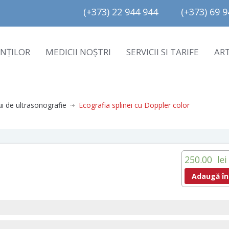
(+373) 22 944 944         (+373) 69 94
ENȚILOR
MEDICII NOȘTRI
SERVICII SI TARIFE
AR
ui de ultrasonografie
Ecografia splinei cu Doppler color
250.00
lei
Adaugă în