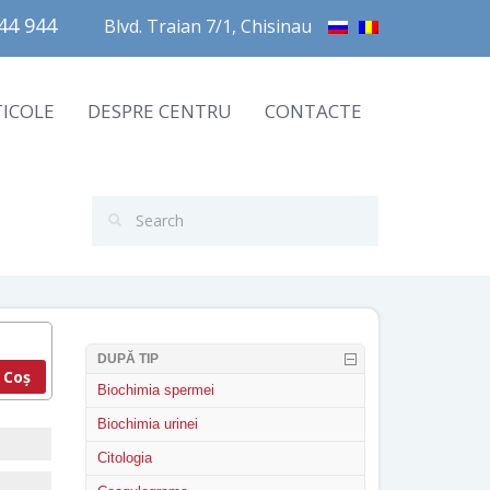
4 944       
Blvd. Traian 7/1, Chisinau
TICOLE
DESPRE CENTRU
CONTACTE
DUPĂ TIP
 Coș
Biochimia spermei
Biochimia urinei
Citologia