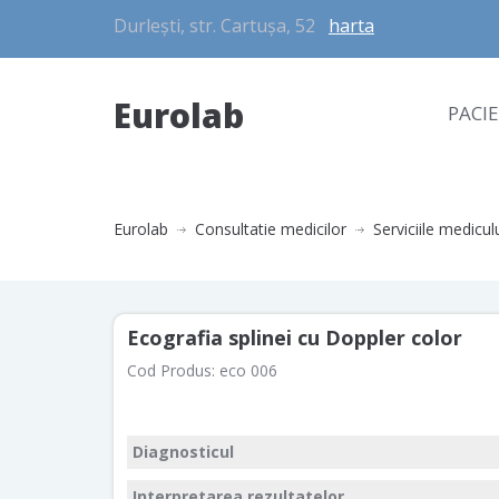
Durlești, str. Cartușa, 52
harta
Eurolab
PACI
Eurolab
Consultatie medicilor
Serviciile medicul
Ecografia splinei cu Doppler color
Cod Produs:
eco 006
Diagnosticul
Interpretarea rezultatelor