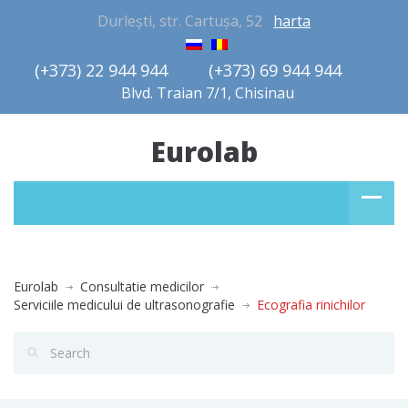
Durlești, str. Cartușa, 52
harta
(+373) 22 944 944         (+373) 69 944 944       
Blvd. Traian 7/1, Chisinau
Eurolab
Eurolab
Consultatie medicilor
Serviciile medicului de ultrasonografie
Ecografia rinichilor