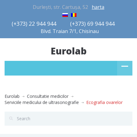
Durlești, str. Cartușa, 52
harta
(+373) 22 944 944         (+373) 69 944 944       
Blvd. Traian 7/1, Chisinau
Eurolab
Eurolab
Consultatie medicilor
Serviciile medicului de ultrasonografie
Ecografia ovarelor