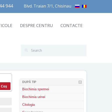
4 944       
Blvd. Traian 7/1, Chisinau
TICOLE
DESPRE CENTRU
CONTACTE
DUPĂ TIP
 Coș
Biochimia spermei
Biochimia urinei
Citologia