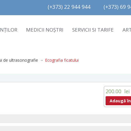
(+373) 22 944 944         (+373) 69 94
ENȚILOR
MEDICII NOȘTRI
SERVICII SI TARIFE
AR
ui de ultrasonografie
Ecografia ficatului
200.00
lei
Adaugă în