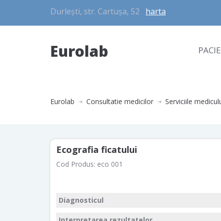
Durlești, str. Cartușa, 52
harta
Eurolab
PACI
Eurolab
Consultatie medicilor
Serviciile medicul
Ecografia ficatului
Cod Produs:
eco 001
Diagnosticul
Interpretarea rezultatelor