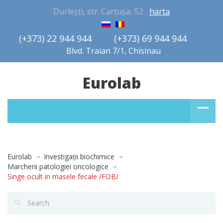
Durlești, str. Cartușa, 52
harta
(+373) 22 944 944         (+373) 69 944 944       
Blvd. Traian 7/1, Chisinau
Eurolab
Eurolab
Investigaţii biochimice
Marcherii patologiei oncologice
Singe ocult in masele fecale /FOB/