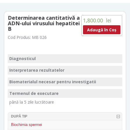
Determinarea cantitativă a
1,800.00
lei
ADN-ului virusului hepatitei
В
Adaugă în Coș
Cod Produs:
MB 026
Diagnosticul
Interpretarea rezultatelor
Biomaterialul necesar pentru investigatii
Termenul de executare
până la 5 zile lucrătoare
DUPĂ TIP
Biochimia spermei