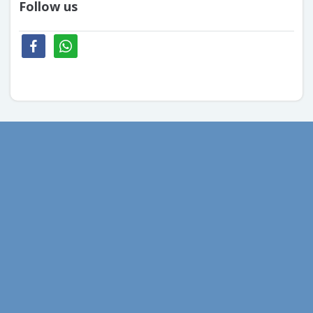
Follow us
facebook
whatsapp
aprilie 2026
mai 2020
aprilie 2020