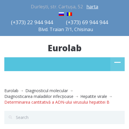
Durlești, str. Cartușa, 52
harta
(+373) 22 944 944         (+373) 69 944 944       
Blvd. Traian 7/1, Chisinau
Eurolab
Eurolab
Diagnosticul molecular
Diagnosticarea maladiilor infecţioase
Hepatite virale
Determinarea cantitativă a ADN-ului virusului hepatitei В