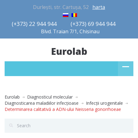
Durlești, str. Cartușa, 52
harta
(+373) 22 944 944         (+373) 69 944 944       
Blvd. Traian 7/1, Chisinau
Eurolab
Eurolab
Diagnosticul molecular
Diagnosticarea maladiilor infecţioase
Infecţii urogenitale
Determinarea calitativă a ADN-ului Neisseria gonorrhoeae