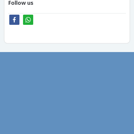
Follow us
facebook
whatsapp
aprilie 2026
mai 2020
aprilie 2020