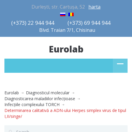
Durlești, str. Cartușa, 52
harta
(+373) 22 944 944         (+373) 69 944 944       
Blvd. Traian 7/1, Chisinau
Eurolab
Eurolab
Diagnosticul molecular
Diagnosticarea maladiilor infecţioase
Infecţiile complexului TORCH
Determinarea calitativă a ADN-ului Herpes simplex virus de tipul
I,II/singe/