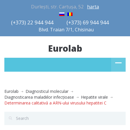
Durlești, str. Cartușa, 52
harta
(+373) 22 944 944         (+373) 69 944 944       
Blvd. Traian 7/1, Chisinau
Eurolab
Eurolab
Diagnosticul molecular
Diagnosticarea maladiilor infecţioase
Hepatite virale
Determinarea calitativă a ARN-ului virusului hepatitei С