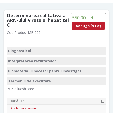
Determinarea calitativă a
550.00
lei
ARN-ului virusului hepatitei
С
Adaugă în Coș
Cod Produs:
MB 009
Diagnosticul
Interpretarea rezultatelor
Biomaterialul necesar pentru investigatii
Termenul de executare
5 zile lucrătoare
DUPĂ TIP
Biochimia spermei