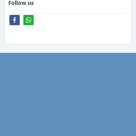
Follow us
facebook
whatsapp
aprilie 2026
mai 2020
aprilie 2020