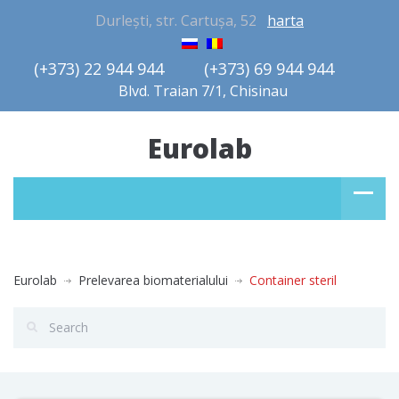
Durlești, str. Cartușa, 52
harta
(+373) 22 944 944         (+373) 69 944 944       
Blvd. Traian 7/1, Chisinau
Eurolab
Eurolab
Prelevarea biomaterialului
Container steril