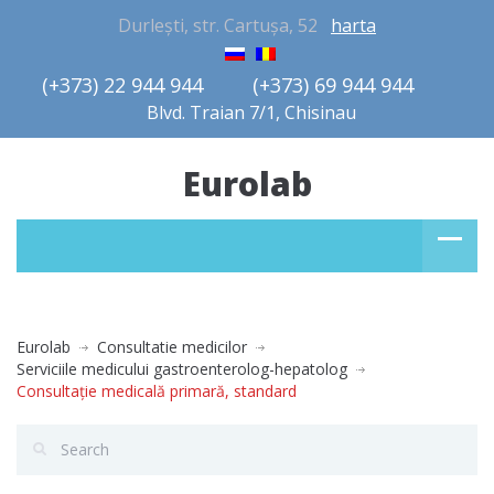
Durlești, str. Cartușa, 52
harta
(+373) 22 944 944         (+373) 69 944 944       
Blvd. Traian 7/1, Chisinau
Eurolab
Eurolab
Consultatie medicilor
Serviciile medicului gastroenterolog-hepatolog
Consultaţie medicală primară, standard