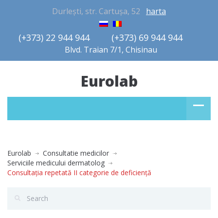
Durlești, str. Cartușa, 52
harta
(+373) 22 944 944         (+373) 69 944 944       
Blvd. Traian 7/1, Chisinau
Eurolab
Eurolab
Consultatie medicilor
Serviciile medicului dermatolog
Consultaţia repetată II categorie de deficienţă