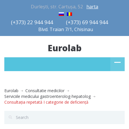
Durlești, str. Cartușa, 52
harta
(+373) 22 944 944         (+373) 69 944 944       
Blvd. Traian 7/1, Chisinau
Eurolab
Eurolab
Consultatie medicilor
Serviciile medicului gastroenterolog-hepatolog
Consultaţia repetată I categorie de deficienţă