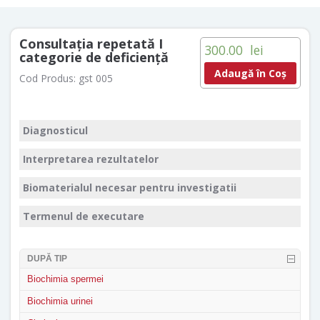
Consultaţia repetată I
300.00
lei
categorie de deficienţă
Adaugă în Coș
Cod Produs:
gst 005
Diagnosticul
Interpretarea rezultatelor
Biomaterialul necesar pentru investigatii
Termenul de executare
DUPĂ TIP
Biochimia spermei
Biochimia urinei