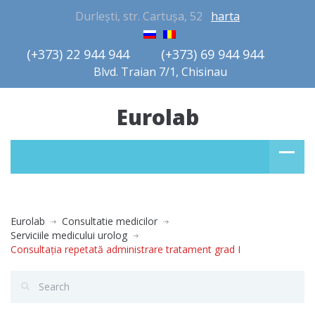
Durlești, str. Cartușa, 52
harta
(+373) 22 944 944         (+373) 69 944 944       
Blvd. Traian 7/1, Chisinau
Eurolab
Eurolab
Consultatie medicilor
Serviciile medicului urolog
Consultaţia repetată administrare tratament grad I