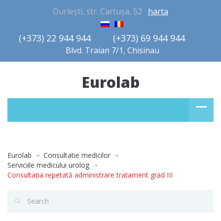
Durlești, str. Cartușa, 52
harta
(+373) 22 944 944         (+373) 69 944 944       
Blvd. Traian 7/1, Chisinau
Eurolab
Eurolab
Consultatie medicilor
Serviciile medicului urolog
Consultaţia repetată administrare tratament grad III