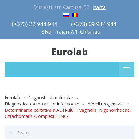
Durlești, str. Cartușa, 52
harta
(+373) 22 944 944         (+373) 69 944 944       
Blvd. Traian 7/1, Chisinau
Eurolab
Eurolab
Diagnosticul molecular
Diagnosticarea maladiilor infecţioase
Infecţii urogenitale
Determinarea calitativă a ADN-ului T.vaginalis, N.gonorrhoeae,
C.trachomatis /Complexul TNC/