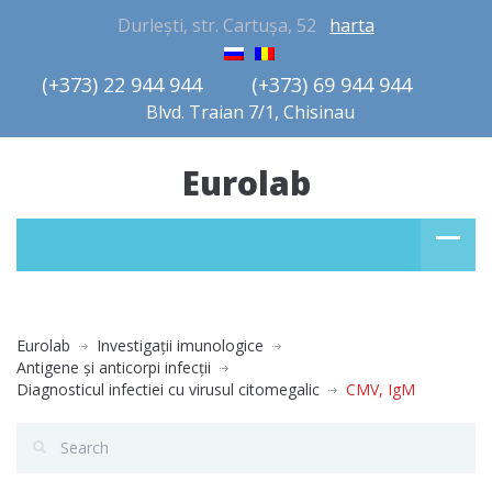
Durlești, str. Cartușa, 52
harta
(+373) 22 944 944         (+373) 69 944 944       
Blvd. Traian 7/1, Chisinau
Eurolab
Eurolab
Investigaţii imunologice
Antigene şi anticorpi infecţii
Diagnosticul infectiei cu virusul citomegalic
CMV, IgM