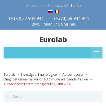
Durlești, str. Cartușa, 52
harta
(+373) 22 944 944         (+373) 69 944 944       
Blvd. Traian 7/1, Chisinau
Eurolab
Eurolab
Investigaţii imunologice
Autoanticorpi
Diagnosticarea maladiilor autoimune ale glandei tiroide
Autoanticorpii către tireoglobulină, anti – TG