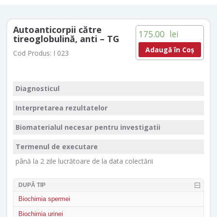
Autoanticorpii către
175.00
lei
tireoglobulină, anti – TG
Adaugă în Coș
Cod Produs:
I 023
Diagnosticul
Interpretarea rezultatelor
Biomaterialul necesar pentru investigatii
Termenul de executare
până la 2 zile lucrătoare de la data colectării
DUPĂ TIP
Biochimia spermei
Biochimia urinei