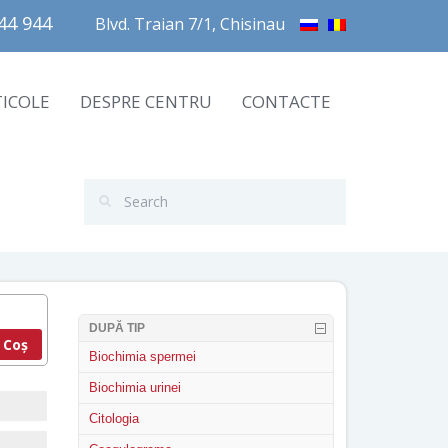
4 944       
Blvd. Traian 7/1, Chisinau
TICOLE
DESPRE CENTRU
CONTACTE
DUPĂ TIP
 Coș
Biochimia spermei
Biochimia urinei
Citologia