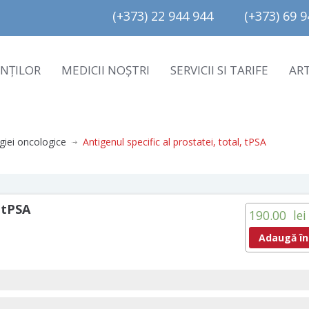
(+373) 22 944 944         (+373) 69 94
ENȚILOR
MEDICII NOȘTRI
SERVICII SI TARIFE
AR
giei oncologice
Antigenul specific al prostatei, total, tPSA
, tPSA
190.00
lei
Adaugă în