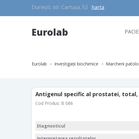
Durlești, str. Cartușa, 52
harta
Eurolab
PACI
Eurolab
Investigaţii biochimice
Marcherii patolo
Antigenul specific al prostatei, total
Cod Produs:
B 086
Diagnosticul
Interpretarea rezultatelor