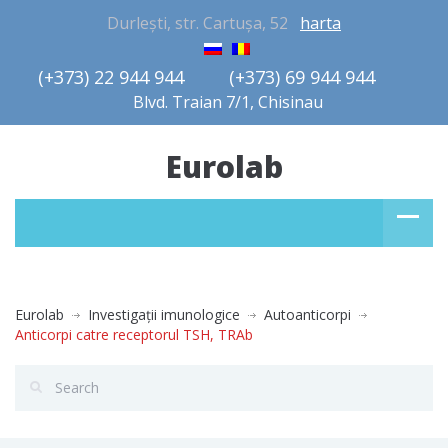
Durlești, str. Cartușa, 52
harta
(+373) 22 944 944         (+373) 69 944 944       
Blvd. Traian 7/1, Chisinau
Eurolab
Eurolab
Investigaţii imunologice
Autoanticorpi
Anticorpi catre receptorul TSH, TRAb