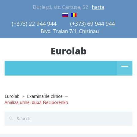
Durlești, str. Cartușa, 52
harta
(+373) 22 944 944         (+373) 69 944 944       
Blvd. Traian 7/1, Chisinau
Eurolab
Eurolab
Examinarile clinice
Analiza urinei după Neciporenko