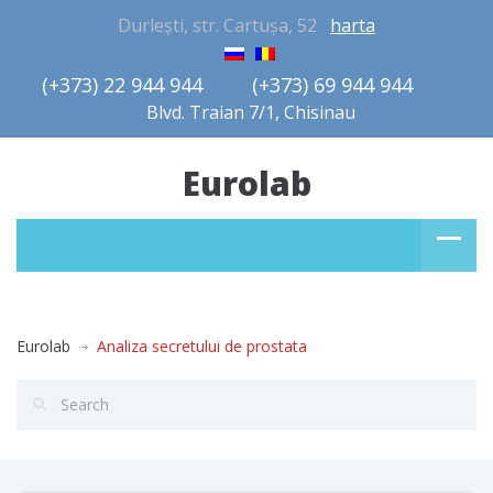
Durlești, str. Cartușa, 52
harta
(+373) 22 944 944         (+373) 69 944 944       
Blvd. Traian 7/1, Chisinau
Eurolab
Eurolab
Analiza secretului de prostata