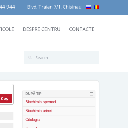
4 944       
Blvd. Traian 7/1, Chisinau
TICOLE
DESPRE CENTRU
CONTACTE
DUPĂ TIP
 Coș
Biochimia spermei
Biochimia urinei
Citologia