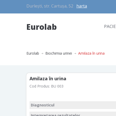
Durlești, str. Cartușa, 52
harta
Eurolab
PACI
Eurolab
Biochimia urinei
Amilaza în urina
Amilaza în urina
Cod Produs:
BU 003
Diagnosticul
Interpretarea rezultatelor