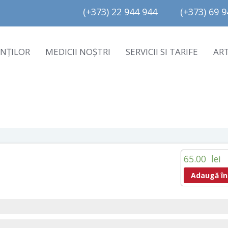
(+373) 22 944 944         (+373) 69 94
ENȚILOR
MEDICII NOȘTRI
SERVICII SI TARIFE
AR
65.00
lei
Adaugă în