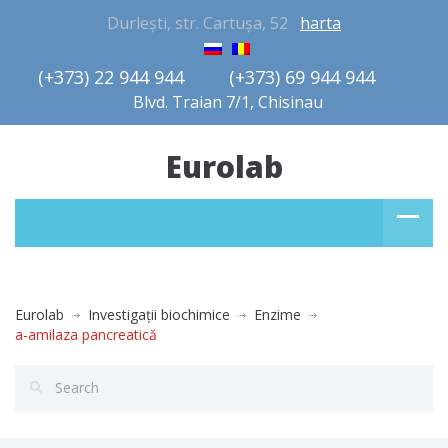
Durlești, str. Cartușa, 52
harta
(+373) 22 944 944         (+373) 69 944 944       
Blvd. Traian 7/1, Chisinau
Eurolab
Eurolab
Investigaţii biochimice
Enzime
a-amilaza pancreatică